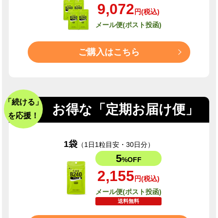
9,072
円(税込)
メール便(ポスト投函)
ご購入はこちら
「続ける」
お得な「定期お届け便」
を応援！
1袋
（1日1粒目安・30日分）
5
%OFF
2,155
円(税込)
メール便(ポスト投函)
送料無料