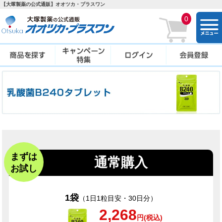
【大塚製薬の公式通販】オオツカ・プラスワン
0
togg
navi
まずは
通常購入
お試し
1袋
（1日1粒目安・30日分）
2,268
円(税込)