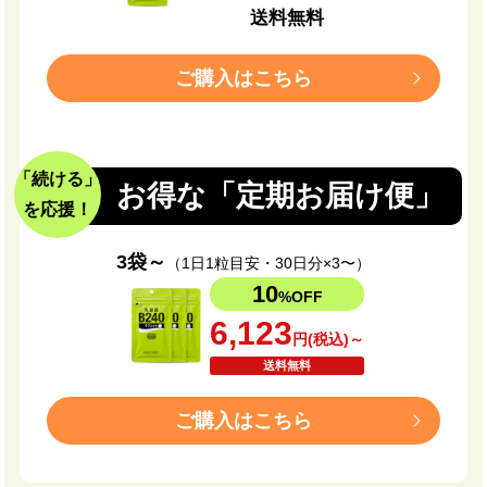
送料無料
ご購入はこちら
「続ける」
お得な「定期お届け便」
を応援！
3袋～
（1日1粒目安・30日分×3〜）
10
%OFF
6,123
円(税込)～
送料無料
ご購入はこちら