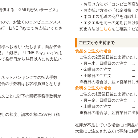
・お届け方法が「コンビニ等店
提供する「GMO後払いサービス」
・お支払い方法が「代金引換」
・ネコポス配送の商品を2個以
すので、お近くのコンビニエンスス
・エクエルを同一の定期お届け
・LINE Payにてお支払いくださ
変更方法は
こちら
をご確認くだ
ご注文から出荷まで
者様へお送りいたします。商品代金
食品をご注文の場合
「銀行」「LINE Pay」いずれも
ご注文の2営業日後に出荷いたし
て発行日から14日以内にお支払い
・月～木、日曜日のご注文 →
・金曜日のご注文 → 
・土曜日のご注文 → 
、ネットバンキングでの払込手数
※祝日の場合は、翌々営業日に
場合の手数料はお客様負担となりま
飲料をご注文の場合
ご注文の1営業日後に出荷いたし
注文ごとに以下の回収事務手数料が
・月～金、日曜日のご注文 →
・土曜日のご注文 → 
※祝日の場合は、翌営業日に出
行の都度、請求金額に297円（税
在庫が不足している場合には商品
大量にご注文される方は事前にお