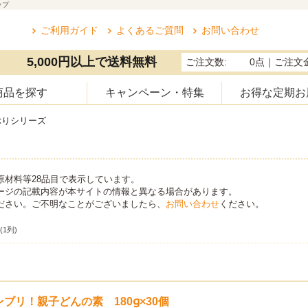
ップ
ご利用ガイド
よくあるご質問
お問い合わせ
5,000円以上で送料無料
ご注文数:
0点
｜ご注文金
商品を探す
キャンペーン・特集
お得な定期お
ぶりシリーズ
原材料等28品目で表示しています。
ージの記載内容が本サイトの情報と異なる場合があります。
ださい。ご不明なことがございましたら、
お問い合わせ
ください。
1列)
ブリ！親子どんの素 180g×30個