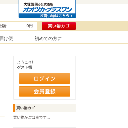
額:
0円
届け便
初めての方に
ようこそ!
ゲスト様
買い物カゴ
買い物かごは空です...