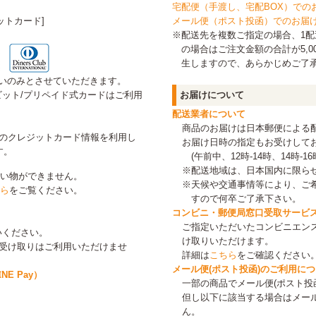
宅配便（手渡し、宅配BOX）での
ットカード]
メール便（ポスト投函）でのお届
※配送先を複数ご指定の場合、1配送
の場合はご注文金額の合計が5,0
生しますので、あらかじめご了
いのみとさせていただきます。
ット/プリペイド式カードはご利用
お届けについて
配送業者について
商品のお届けは日本郵便による
にご登録のクレジットカード情報を利用し
お届け日時の指定もお受けして
す。
(午前中、12時-14時、14時-16時
※配送地域は、日本国内に限ら
お買い物ができません。
※天候や交通事情等により、ご
ら
をご覧ください。
すので何卒ご了承下さい。
コンビニ・郵便局窓口受取サービ
ご指定いただいたコンビニエン
いください。
け取りいただけます。
等受け取りはご利用いただけませ
詳細は
こちら
をご確認ください
メール便(ポスト投函)のご利用に
E Pay）
一部の商品でメール便(ポスト投
但し以下に該当する場合はメー
ん。