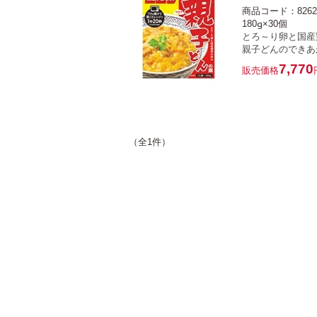
商品コード：8262
180g×30個
とろ～り卵と国産
親子どんのできあ
7,770
販売価格
（全1件）