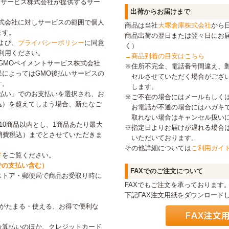
トサービス株式会社が提供するサー
出荷からお届けまで
式会社に対しサービスの範囲で個人
商品は当社
大塚倉庫株式会社
から
ます。
商品出荷の翌日または翌々日にお
よび、
プライバシーポリシー
に同意
く）
利用ください。
→
商品到着の目安はこちら
GMOペイメントサービス株式会社
※住所不完全、電話番号間違え、
によってはGMO後払いサービスの
セルさせていただく場合がござ
す。
します。
払い」でのお支払いを選択され、お
※ご不在の場合にはメールもしく
税込）を超えてしまう場合、新たなご
お電話が不通の場合にはハガキ
。
取れない場合はキャンセル扱い
10商品以内とし、1商品あたり最大
※指定日よりお届けが遅れる場合
円（消費税込）までとさせていただきま
いただいております。
その他詳細については
ご利用ガイ
ド
をご覧ください。
での支払い含む）
FAXでのご注文について
ストア・郵便局で商品お受取り時に
FAXでもご注文を承っております
下記FAX注文用紙をダウンロード
トがたまる・使える、お得で便利な
合算払いのほか、クレジットカード