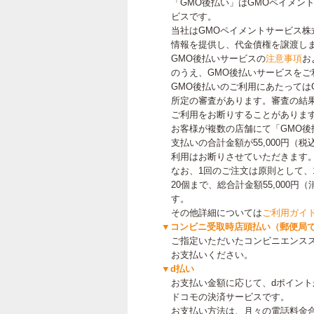
「GMO後払い」はGMOペイメン
ビスです。
当社はGMOペイメントサービス株
情報を提供し、代金債権を譲渡し
GMO後払いサービスの
注意事項
お
のうえ、GMO後払いサービスをご
GMO後払いのご利用にあたっては
所定の審査があります。審査の結果
ご利用をお断りすることがありま
お客様が複数の店舗にて「GMO後
支払いの合計金額が55,000円（
利用はお断りさせていただきます
なお、1回のご注文は原則として、
20個まで、総合計金額55,000
す。
その他詳細については
ご利用ガイ
▼コンビニ受取時店頭払い（郵便局
ご指定いただいたコンビニエンス
お支払いください。
▼d払い
お支払い金額に応じて、dポイン
ドコモの決済サービスです。
お支払い方法は、月々の電話料金