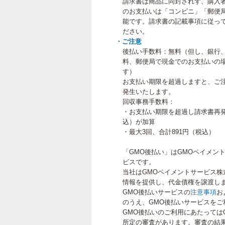
請求書は商品に同封されず、購入
のお支払いは「コンビニ」「郵便
能です。請求書の記載事項に従って
ださい。
・ご注意
後払い手数料：無料（但し、銀行
料、郵便局で現金でのお支払いの
す）
お支払い期限を超過しますと、ご
発生いたします。
回収事務手数料：
・お支払い期限を超過し請求書再発
込）が加算
・最大3回、合計891円（税込）
「GMO後払い」はGMOペイメン
ビスです。
当社はGMOペイメントサービス株
情報を提供し、代金債権を譲渡し
GMO後払いサービスの
注意事項
お
のうえ、GMO後払いサービスをご
GMO後払いのご利用にあたっては
所定の審査があります。審査の結果