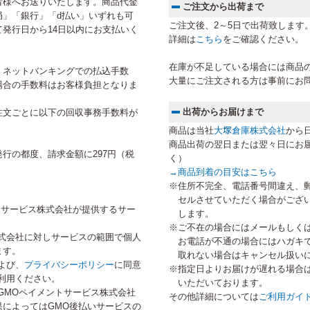
者様へお送りいたします。商品代金
ご注文から出荷まで
局」「銀行」「d払い」いずれも可
ご注文後、2～5日で出荷致します
発行日から14日以内にお支払いく
詳細は
こちら
をご確認ください。
在庫が不足している場合には商品
、ネットバンキングでの払込手数
大量にご注文される方は事前にお
場合の手数料はお客様負担となりま
出荷からお届けまで
注文ごとに以下の回収事務手数料が
商品は当社
大塚倉庫株式会社
から
商品出荷の翌日または翌々日にお
行の都度、請求金額に297円（税
く）
→
商品到着の目安はこちら
※住所不完全、電話番号間違え、
セルさせていただく場合がござ
トサービス株式会社が提供するサー
します。
※ご不在の場合にはメールもしく
式会社に対しサービスの範囲で個人
お電話が不通の場合にはハガキ
ます。
取れない場合はキャンセル扱い
よび、
プライバシーポリシー
に同意
※指定日よりお届けが遅れる場合
利用ください。
いただいております。
GMOペイメントサービス株式会社
その他詳細については
ご利用ガイ
によってはGMO後払いサービスの