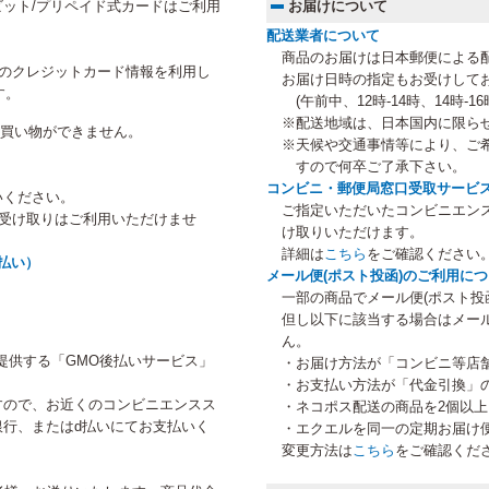
ット/プリペイド式カードはご利用
お届けについて
配送業者について
商品のお届けは日本郵便による
にご登録のクレジットカード情報を利用し
お届け日時の指定もお受けして
す。
(午前中、12時-14時、14時-16時
※配送地域は、日本国内に限ら
のお買い物ができません。
※天候や交通事情等により、ご
すので何卒ご了承下さい。
コンビニ・郵便局窓口受取サービ
いください。
ご指定いただいたコンビニエン
等受け取りはご利用いただけませ
け取りいただけます。
詳細は
こちら
をご確認ください
払い）
メール便(ポスト投函)のご利用に
一部の商品でメール便(ポスト投
但し以下に該当する場合はメー
ん。
提供する「GMO後払いサービス」
・お届け方法が「コンビニ等店
・お支払い方法が「代金引換」
すので、お近くのコンビニエンスス
・ネコポス配送の商品を2個以
行、またはd払いにてお支払いく
・エクエルを同一の定期お届け
変更方法は
こちら
をご確認くだ