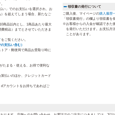
す。
領収書の発行について
払い」でのお支払いを選択され、お
ご購入後、マイページの
購入履歴
税込）を超えてしまう場合、新たなご
「領収書発行」の欄より領収書を
。
※お客様からの入金が確認できた
10商品以内とし、1商品あたり最大
を発行いただけます。お支払方
円（消費税込）までとさせていただきま
ことがあります。
ド
をご覧ください。
での支払い含む）
ストア・郵便局で商品お受取り時に
トがたまる・使える、お得で便利な
合算払いのほか、クレジットカード
、dアカウントをお持ちであればご
。
けております。店舗へのお問い合わせ、お電話でのご注文につきましては、下記