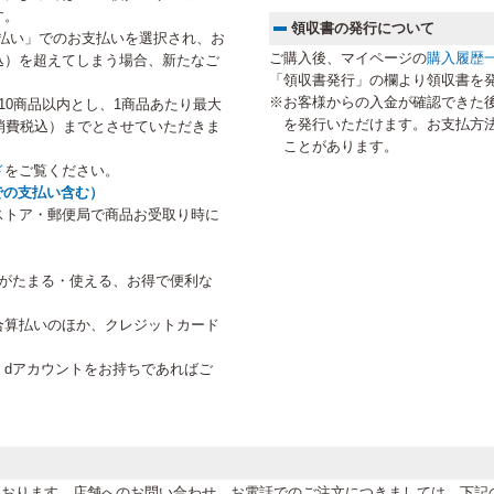
す。
領収書の発行について
払い」でのお支払いを選択され、お
ご購入後、マイページの
購入履歴
税込）を超えてしまう場合、新たなご
「領収書発行」の欄より領収書を
。
※お客様からの入金が確認できた
10商品以内とし、1商品あたり最大
を発行いただけます。お支払方
円（消費税込）までとさせていただきま
ことがあります。
ド
をご覧ください。
での支払い含む）
ストア・郵便局で商品お受取り時に
トがたまる・使える、お得で便利な
合算払いのほか、クレジットカード
、dアカウントをお持ちであればご
。
けております。店舗へのお問い合わせ、お電話でのご注文につきましては、下記