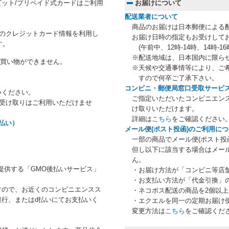
ット/プリペイド式カードはご利用
お届けについて
配送業者について
商品のお届けは日本郵便による
にご登録のクレジットカード情報を利用し
お届け日時の指定もお受けして
す。
(午前中、12時-14時、14時-16時
※配送地域は、日本国内に限ら
のお買い物ができません。
※天候や交通事情等により、ご
すので何卒ご了承下さい。
コンビニ・郵便局窓口受取サービ
いください。
ご指定いただいたコンビニエン
等受け取りはご利用いただけませ
け取りいただけます。
詳細は
こちら
をご確認ください
払い）
メール便(ポスト投函)のご利用に
一部の商品でメール便(ポスト投
但し以下に該当する場合はメー
ん。
提供する「GMO後払いサービス」
・お届け方法が「コンビニ等店
・お支払い方法が「代金引換」
すので、お近くのコンビニエンスス
・ネコポス配送の商品を2個以
行、またはd払いにてお支払いく
・エクエルを同一の定期お届け
変更方法は
こちら
をご確認くだ