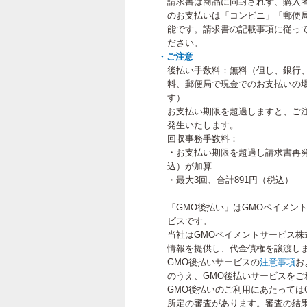
請求書は商品に同封されず、購入
のお支払いは「コンビニ」「郵便
能です。請求書の記載事項に従って
ださい。
・ご注意
後払い手数料：無料（但し、銀行
料、郵便局で現金でのお支払いの
す）
お支払い期限を超過しますと、ご
発生いたします。
回収事務手数料：
・お支払い期限を超過し請求書再発
込）が加算
・最大3回、合計891円（税込）
「GMO後払い」はGMOペイメン
ビスです。
当社はGMOペイメントサービス株
情報を提供し、代金債権を譲渡し
GMO後払いサービスの
注意事項
お
のうえ、GMO後払いサービスをご
GMO後払いのご利用にあたっては
所定の審査があります。審査の結果