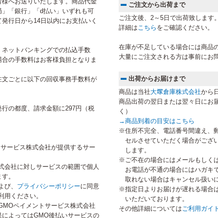
者様へお送りいたします。商品代金
ご注文から出荷まで
局」「銀行」「d払い」いずれも可
ご注文後、2～5日で出荷致します
発行日から14日以内にお支払いく
詳細は
こちら
をご確認ください。
在庫が不足している場合には商品
、ネットバンキングでの払込手数
大量にご注文される方は事前にお
場合の手数料はお客様負担となりま
出荷からお届けまで
注文ごとに以下の回収事務手数料が
商品は当社
大塚倉庫株式会社
から
商品出荷の翌日または翌々日にお
行の都度、請求金額に297円（税
く）
→
商品到着の目安はこちら
※住所不完全、電話番号間違え、
セルさせていただく場合がござ
トサービス株式会社が提供するサー
します。
※ご不在の場合にはメールもしく
式会社に対しサービスの範囲で個人
お電話が不通の場合にはハガキ
ます。
取れない場合はキャンセル扱い
よび、
プライバシーポリシー
に同意
※指定日よりお届けが遅れる場合
利用ください。
いただいております。
GMOペイメントサービス株式会社
その他詳細については
ご利用ガイ
によってはGMO後払いサービスの