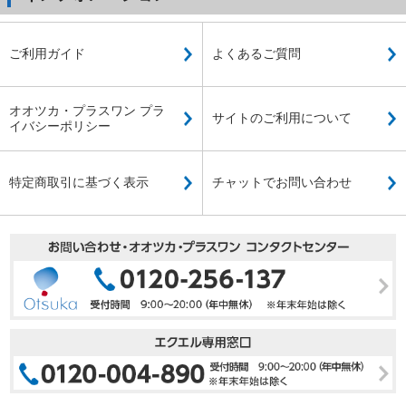
ご利用ガイド
よくあるご質問
オオツカ・プラスワン プラ
サイトのご利用について
イバシーポリシー
特定商取引に基づく表示
チャットでお問い合わせ