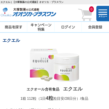
エクエル | 【大塚製薬の公式通販】オオツカ・プラスワン
0
togg
navi
エクエル
エクエル
エクオール含有食品
4粒
1箱 112粒（1日
粒目安/28日分）/食品