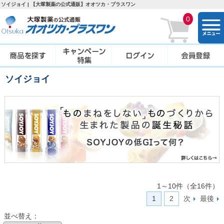
ソイジョイ | 【大塚製薬の公式通販】オオツカ・プラスワン
0
togg
navi
ソイジョイ
1～10件（全16件）
1
2
次
最後
並べ替え：