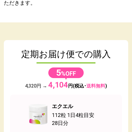
ただきます。
定期お届け便での購入
5
%OFF
4,104
4,320円 →
円(税込･
送料無料
)
エクエル
112粒 1日4粒目安
28日分