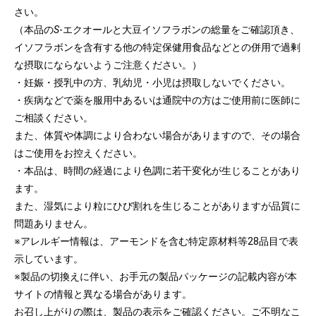
さい。
4. 退会後の登録情報の取扱いについては、第５条（登
（本品の
S
-エクオールと大豆イソフラボンの総量をご確認頂き、
録情報等の取扱い）の規定に従います。
イソフラボンを含有する他の特定保健用食品などとの併用で過剰
な摂取にならないようご注意ください。）
第7条（認証情報の管理責任）
・妊娠・授乳中の方、乳幼児・小児は摂取しないでください。
1. 会員は、自己の責任において、認証情報の管理、保
・疾病などで薬を服用中あるいは通院中の方はご使用前に医師に
管および使用しなければなりません。
ご相談ください。
2. 会員は、認証情報を第三者に利用させる、または第
また、体質や体調により合わない場合がありますので、その場合
三者へ譲渡、貸与、名義変更、売買する等の行為はで
はご使用をお控えください。
きません。
・本品は、時間の経過により色調に若干変化が生じることがあり
3. 会員の認証情報の管理不十分、使用上の過誤または
ます。
第三者の使用等によって生じた損害に関する責任は会
また、湿気により粒にひび割れを生じることがありますが品質に
員が負い、当社は、当該会員の故意過失の有無に拘わ
問題ありません。
らず一切の責任を負いません。
※アレルギー情報は、アーモンドを含む特定原材料等28品目で表
4. 認証情報によりなされた本サービスの利用は、会員
示しています。
によりなされたものとみなします。
※製品の切換えに伴い、お手元の製品パッケージの記載内容が本
5. 会員は、認証情報を紛失した場合、直ちに当社に申
サイトの情報と異なる場合があります。
し出るものとし、当社の指示に従ってください。
お召し上がりの際は、製品の表示をご確認ください。ご不明なこ