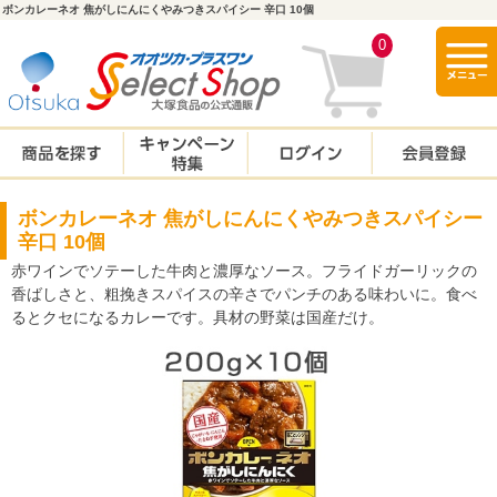
ボンカレーネオ 焦がしにんにくやみつきスパイシー 辛口 10個
togg
0
navi
ボンカレーネオ 焦がしにんにくやみつきスパイシー
辛口 10個
赤ワインでソテーした牛肉と濃厚なソース。フライドガーリックの
香ばしさと、粗挽きスパイスの辛さでパンチのある味わいに。食べ
るとクセになるカレーです。具材の野菜は国産だけ。