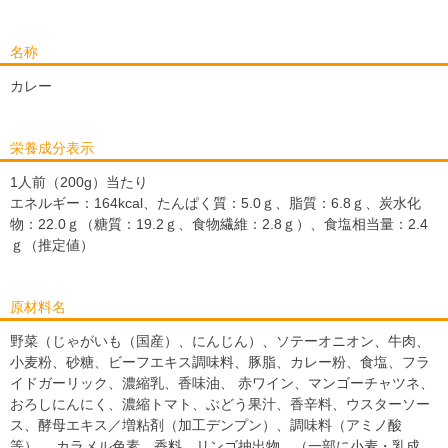
名称
カレー
栄養成分表示
1人前（200g）当たり
エネルギー：164kcal、たんぱく質：5.0ｇ、脂質：6.8ｇ、炭水化
物：22.0ｇ（糖質：19.2ｇ、食物繊維：2.8ｇ）、食塩相当量：2.4
ｇ（推定値）
原材料名
野菜（じゃがいも（国産）、にんじん）、ソテーオニオン、牛肉、
小麦粉、砂糖、ビーフエキス調味料、豚脂、カレー粉、食塩、フラ
イドガーリック、濃縮乳、香味油、 赤ワイン、マンゴーチャツネ、
おろしにんにく、濃縮トマト、ぶどう果汁、香辛料、ウスターソー
ス、酵母エキス／増粘剤（加工デンプン）、調味料（アミノ酸
等）、 カラメル色素、香料、リンゴ抽出物、（一部に小麦・乳成