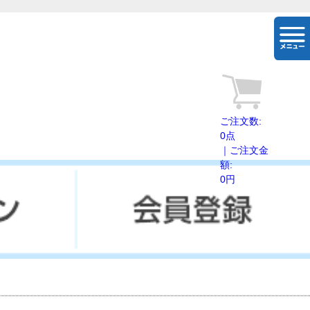
togg
navi
ご注文数:
0点
｜ご注文金
額:
0円