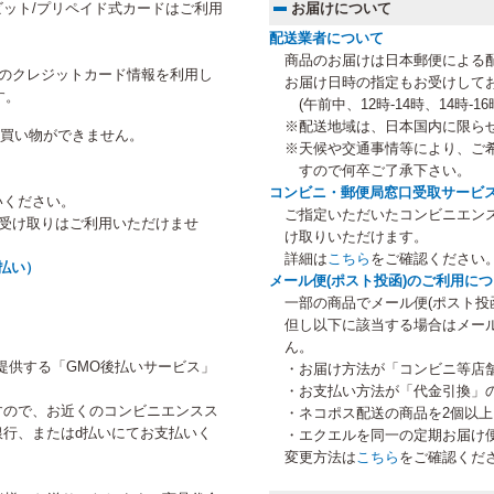
ット/プリペイド式カードはご利用
お届けについて
配送業者について
商品のお届けは日本郵便による
にご登録のクレジットカード情報を利用し
お届け日時の指定もお受けして
す。
(午前中、12時-14時、14時-16時
※配送地域は、日本国内に限ら
のお買い物ができません。
※天候や交通事情等により、ご
すので何卒ご了承下さい。
コンビニ・郵便局窓口受取サービ
いください。
ご指定いただいたコンビニエン
等受け取りはご利用いただけませ
け取りいただけます。
詳細は
こちら
をご確認ください
払い）
メール便(ポスト投函)のご利用に
一部の商品でメール便(ポスト投
但し以下に該当する場合はメー
ん。
提供する「GMO後払いサービス」
・お届け方法が「コンビニ等店
・お支払い方法が「代金引換」
すので、お近くのコンビニエンスス
・ネコポス配送の商品を2個以
行、またはd払いにてお支払いく
・エクエルを同一の定期お届け
変更方法は
こちら
をご確認くだ