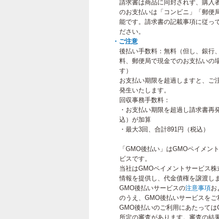
請求書は商品に同封されず、購入
のお支払いは「コンビニ」「郵便
能です。請求書の記載事項に従って
ださい。
・ご注意
後払い手数料：無料（但し、銀行
料、郵便局で現金でのお支払いの
す）
お支払い期限を超過しますと、ご
発生いたします。
回収事務手数料：
・お支払い期限を超過し請求書再発
込）が加算
・最大3回、合計891円（税込）
「GMO後払い」はGMOペイメン
ビスです。
当社はGMOペイメントサービス株
情報を提供し、代金債権を譲渡し
GMO後払いサービスの
注意事項
お
のうえ、GMO後払いサービスをご
GMO後払いのご利用にあたっては
所定の審査があります。審査の結果