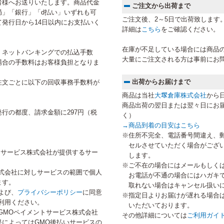
者様へお送りいたします。商品代金
ご注文から出荷まで
局」「銀行」「d払い」いずれも可
ご注文後、2～5日で出荷致します
発行日から14日以内にお支払いく
詳細は
こちら
をご確認ください。
在庫が不足している場合には商品
、ネットバンキングでの払込手数
大量にご注文される方は事前にお
場合の手数料はお客様負担となりま
出荷からお届けまで
注文ごとに以下の回収事務手数料が
商品は当社
大塚倉庫株式会社
から
商品出荷の翌日または翌々日にお
行の都度、請求金額に297円（税
く）
→
商品到着の目安はこちら
※住所不完全、電話番号間違え、
セルさせていただく場合がござ
トサービス株式会社が提供するサー
します。
※ご不在の場合にはメールもしく
式会社に対しサービスの範囲で個人
お電話が不通の場合にはハガキ
ます。
取れない場合はキャンセル扱い
よび、
プライバシーポリシー
に同意
※指定日よりお届けが遅れる場合
利用ください。
いただいております。
GMOペイメントサービス株式会社
その他詳細については
ご利用ガイ
によってはGMO後払いサービスの