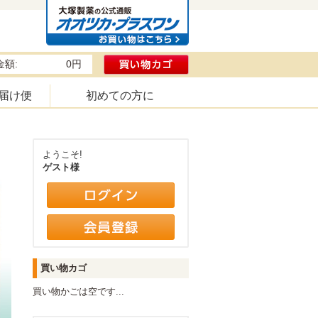
額:
0円
届け便
初めての方に
ようこそ!
ゲスト様
買い物カゴ
買い物かごは空です...