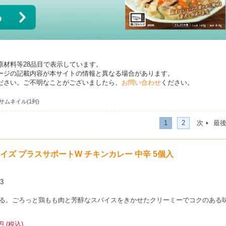
原材料等28品目で表示しています。
ージの記載内容が本サイトの情報と異なる場合があります。
ださい。ご不明なことがございましたら、
お問い合わせ
ください。
サムネイル(1列)
1
2
次
最
イサイズ プラスサポートW チキンカレー 中辛 5個入
3
る。ごろっと鶏もも肉と芳醇なスパイスをきかせたクリーミーでコクのある
円 (税込)