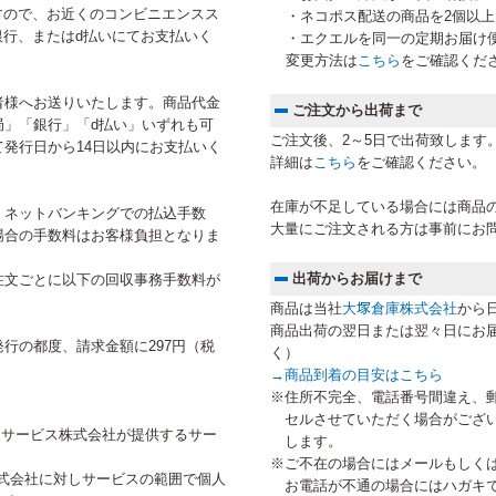
すので、お近くのコンビニエンスス
・ネコポス配送の商品を2個以
行、またはd払いにてお支払いく
・エクエルを同一の定期お届け
変更方法は
こちら
をご確認くだ
者様へお送りいたします。商品代金
ご注文から出荷まで
局」「銀行」「d払い」いずれも可
ご注文後、2～5日で出荷致します
発行日から14日以内にお支払いく
詳細は
こちら
をご確認ください。
在庫が不足している場合には商品
、ネットバンキングでの払込手数
大量にご注文される方は事前にお
場合の手数料はお客様負担となりま
出荷からお届けまで
注文ごとに以下の回収事務手数料が
商品は当社
大塚倉庫株式会社
から
商品出荷の翌日または翌々日にお
行の都度、請求金額に297円（税
く）
→
商品到着の目安はこちら
※住所不完全、電話番号間違え、
セルさせていただく場合がござ
トサービス株式会社が提供するサー
します。
※ご不在の場合にはメールもしく
式会社に対しサービスの範囲で個人
お電話が不通の場合にはハガキ