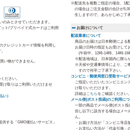
※配送先を複数ご指定の場合、1配送
の場合はご注文金額の合計が5,0
生しますので、あらかじめご了
いのみとさせていただきます。
ット/プリペイド式カードはご利用
お届けについて
配送業者について
商品のお届けは日本郵便による
にご登録のクレジットカード情報を利用し
お届け日時の指定もお受けして
す。
(午前中、12時-14時、14時-16時
※配送地域は、日本国内に限ら
のお買い物ができません。
※天候や交通事情等により、ご
すので何卒ご了承下さい。
コンビニ・郵便局窓口受取サービ
いください。
ご指定いただいたコンビニエン
等受け取りはご利用いただけませ
け取りいただけます。
詳細は
こちら
をご確認ください
払い）
メール便(ポスト投函)のご利用に
一部の商品でメール便(ポスト投
但し以下に該当する場合はメー
ん。
提供する「GMO後払いサービス」
・お届け方法が「コンビニ等店
・お支払い方法が「代金引換」