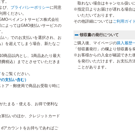
ます。
取れない場合はキャンセル扱い
よび、
プライバシーポリシー
に同意
※指定日よりお届けが遅れる場合
利用ください。
いただいております。
GMOペイメントサービス株式会社
その他詳細については
ご利用ガイ
によってはGMO後払いサービスの
す。
領収書の発行について
払い」でのお支払いを選択され、お
ご購入後、マイページの
購入履歴
税込）を超えてしまう場合、新たなご
「領収書発行」の欄より領収書を
。
※お客様からの入金が確認できた
10商品以内とし、1商品あたり最大
を発行いただけます。お支払方
円（消費税込）までとさせていただきま
ことがあります。
ド
をご覧ください。
での支払い含む）
ストア・郵便局で商品お受取り時に
トがたまる・使える、お得で便利な
合算払いのほか、クレジットカード
、dアカウントをお持ちであればご