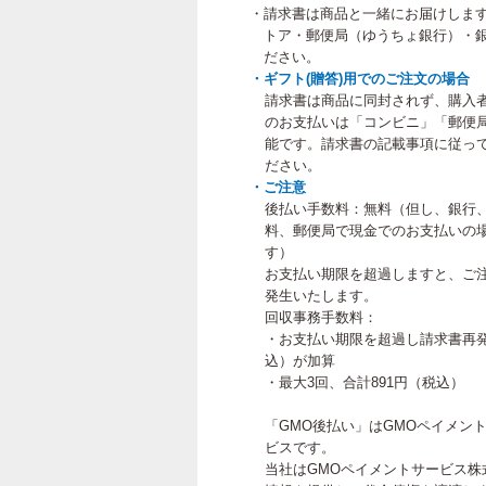
・請求書は商品と一緒にお届けしま
トア・郵便局（ゆうちょ銀行）・銀
ださい。
・ギフト(贈答)用でのご注文の場合
請求書は商品に同封されず、購入
のお支払いは「コンビニ」「郵便
能です。請求書の記載事項に従って
ださい。
・ご注意
後払い手数料：無料（但し、銀行
料、郵便局で現金でのお支払いの
す）
お支払い期限を超過しますと、ご
発生いたします。
回収事務手数料：
・お支払い期限を超過し請求書再発
込）が加算
・最大3回、合計891円（税込）
「GMO後払い」はGMOペイメン
ビスです。
当社はGMOペイメントサービス株