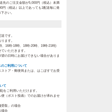
先のご注文金額が5,000円（税込）未満
00円（税込）以上であっても1配送毎に発
承下さい。
配送です。
おります。
、16時-18時、18時-20時、19時-21時
)
せていただきます。
希望の日時にお届けできない場合がありま
スのご利用について
スストア・郵便局または、はこぽすでお受
。
ついて
函)をご利用いただけます。
ル便（ポスト投函）でのお届けが承れませ
舗受取」の場合
の場合