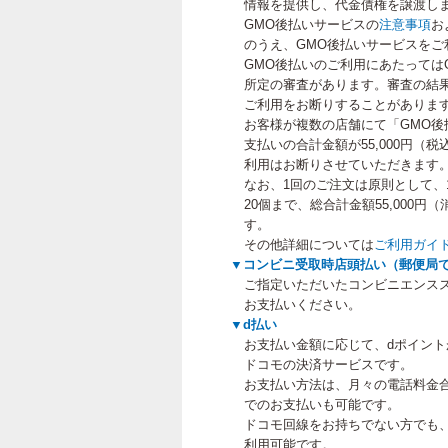
情報を提供し、代金債権を譲渡し
GMO後払いサービスの
注意事項
お
のうえ、GMO後払いサービスをご
GMO後払いのご利用にあたっては
所定の審査があります。審査の結果
ご利用をお断りすることがありま
お客様が複数の店舗にて「GMO後
支払いの合計金額が55,000円（
利用はお断りさせていただきます
なお、1回のご注文は原則として、
20個まで、総合計金額55,000
す。
その他詳細については
ご利用ガイ
▼コンビニ受取時店頭払い（郵便局
ご指定いただいたコンビニエンス
お支払いください。
▼d払い
お支払い金額に応じて、dポイン
ドコモの決済サービスです。
お支払い方法は、月々の電話料金
でのお支払いも可能です。
ドコモ回線をお持ちでない方でも
利用可能です。