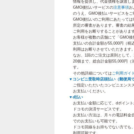
情報を提供し、代金債権を譲渡し
GMO後払いサービスの
注意事項
お
のうえ、GMO後払いサービスをご
GMO後払いのご利用にあたっては
所定の審査があります。審査の結果
ご利用をお断りすることがありま
お客様が複数の店舗にて「GMO後
支払いの合計金額が55,000円（
利用はお断りさせていただきます
なお、1回のご注文は原則として、
20個まで、総合計金額55,000
す。
その他詳細については
ご利用ガイ
▼コンビニ受取時店頭払い（郵便局
ご指定いただいたコンビニエンス
お支払いください。
▼d払い
お支払い金額に応じて、dポイン
ドコモの決済サービスです。
お支払い方法は、月々の電話料金
でのお支払いも可能です。
ドコモ回線をお持ちでない方でも
利用可能です。