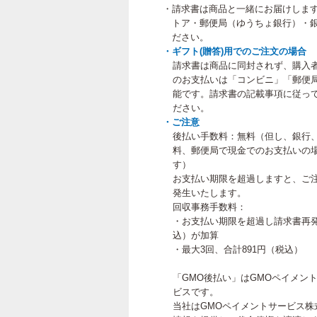
・請求書は商品と一緒にお届けしま
トア・郵便局（ゆうちょ銀行）・銀
ださい。
・ギフト(贈答)用でのご注文の場合
請求書は商品に同封されず、購入
のお支払いは「コンビニ」「郵便
能です。請求書の記載事項に従って
ださい。
・ご注意
後払い手数料：無料（但し、銀行
料、郵便局で現金でのお支払いの
す）
お支払い期限を超過しますと、ご
発生いたします。
回収事務手数料：
・お支払い期限を超過し請求書再発
込）が加算
・最大3回、合計891円（税込）
「GMO後払い」はGMOペイメン
ビスです。
当社はGMOペイメントサービス株