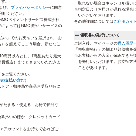
ます。
取れない場合はキャンセル扱い
よび、
プライバシーポリシー
に同意
※指定日よりお届けが遅れる場合
利用ください。
いただいております。
GMOペイメントサービス株式会社
その他詳細については
ご利用ガイ
によってはGMO後払いサービスの
す。
領収書の発行について
払い」でのお支払いを選択され、お
ご購入後、マイページの
購入履歴
税込）を超えてしまう場合、新たなご
「領収書発行」の欄より領収書を
。
※お客様からの入金が確認できた
10商品以内とし、1商品あたり最大
を発行いただけます。お支払方
円（消費税込）までとさせていただきま
ことがあります。
ド
をご覧ください。
での支払い含む）
ストア・郵便局で商品お受取り時に
トがたまる・使える、お得で便利な
合算払いのほか、クレジットカード
、dアカウントをお持ちであればご