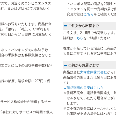
すので、お近くのコンビニエンスス
・ネコポス配送の商品を2個以
行、またはd払いにてお支払いく
・エクエルを同一の定期お届け
変更方法は
こちら
をご確認くだ
者様へお送りいたします。商品代金
ご注文から出荷まで
局」「銀行」「d払い」いずれも可
ご注文後、2～5日で出荷致します
発行日から14日以内にお支払いく
詳細は
こちら
をご確認ください。
在庫が不足している場合には商品
、ネットバンキングでの払込手数
大量にご注文される方は事前にお
場合の手数料はお客様負担となりま
出荷からお届けまで
注文ごとに以下の回収事務手数料が
商品は当社
大塚倉庫株式会社
から
商品出荷の翌日または翌々日にお
行の都度、請求金額に297円（税
く）
→
商品到着の目安はこちら
※住所不完全、電話番号間違え、
セルさせていただく場合がござ
トサービス株式会社が提供するサー
します。
※ご不在の場合にはメールもしく
式会社に対しサービスの範囲で個人
お電話が不通の場合にはハガキ