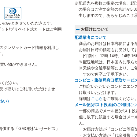
※配送先を複数ご指定の場合、1配送
の場合はご注文金額の合計が5,0
生しますので、あらかじめご了
いのみとさせていただきます。
ット/プリペイド式カードはご利用
お届けについて
配送業者について
商品のお届けは日本郵便による
にご登録のクレジットカード情報を利用し
お届け日時の指定もお受けして
す。
(午前中、12時-14時、14時-16時
※配送地域は、日本国内に限ら
のお買い物ができません。
※天候や交通事情等により、ご
すので何卒ご了承下さい。
コンビニ・郵便局窓口受取サービ
いください。
ご指定いただいたコンビニエン
等受け取りはご利用いただけませ
け取りいただけます。
詳細は
こちら
をご確認ください
払い）
メール便(ポスト投函)のご利用に
一部の商品でメール便(ポスト投
但し以下に該当する場合はメー
ん。
提供する「GMO後払いサービス」
・お届け方法が「コンビニ等店
・お支払い方法が「代金引換」