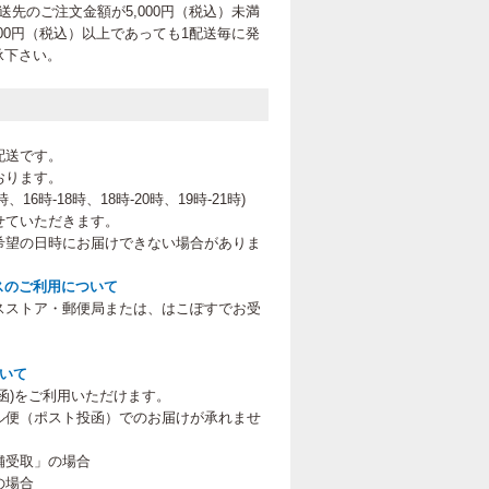
先のご注文金額が5,000円（税込）未満
00円（税込）以上であっても1配送毎に発
承下さい。
配送です。
おります。
、16時-18時、18時-20時、19時-21時
)
せていただきます。
希望の日時にお届けできない場合がありま
スのご利用について
スストア・郵便局または、はこぽすでお受
。
ついて
函)をご利用いただけます。
ル便（ポスト投函）でのお届けが承れませ
舗受取」の場合
の場合