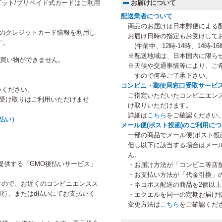
ット/プリペイド式カードはご利用
お届けについて
配送業者について
商品のお届けは日本郵便による
にご登録のクレジットカード情報を利用し
お届け日時の指定もお受けして
す。
(午前中、12時-14時、14時-16時
※配送地域は、日本国内に限ら
のお買い物ができません。
※天候や交通事情等により、ご
すので何卒ご了承下さい。
コンビニ・郵便局窓口受取サービ
いください。
ご指定いただいたコンビニエン
等受け取りはご利用いただけませ
け取りいただけます。
詳細は
こちら
をご確認ください
払い）
メール便(ポスト投函)のご利用に
一部の商品でメール便(ポスト投
但し以下に該当する場合はメー
ん。
提供する「GMO後払いサービス」
・お届け方法が「コンビニ等店
・お支払い方法が「代金引換」
すので、お近くのコンビニエンスス
・ネコポス配送の商品を2個以
行、またはd払いにてお支払いく
・エクエルを同一の定期お届け
変更方法は
こちら
をご確認くだ