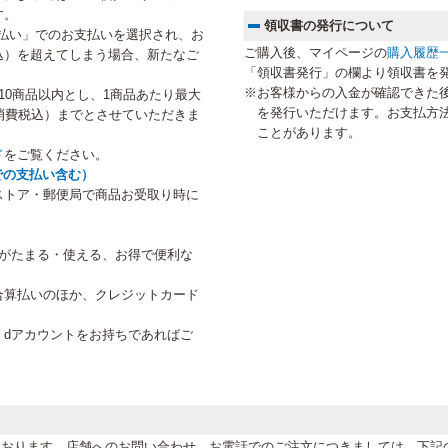
す。
領収書の発行について
払い」でのお支払いを選択され、お
ご購入後、マイページの
購入履歴
税込）を超えてしまう場合、新たなご
「領収書発行」の欄より領収書を
。
※お客様からの入金が確認できた
10商品以内とし、1商品あたり最大
を発行いただけます。お支払方
円（消費税込）までとさせていただきま
ことがあります。
ド
をご覧ください。
での支払い含む）
ストア・郵便局で商品お受取り時に
トがたまる・使える、お得で便利な
合算払いのほか、クレジットカード
、dアカウントをお持ちであればご
。
けております。店舗へのお問い合わせ、お電話でのご注文につきましては、下記