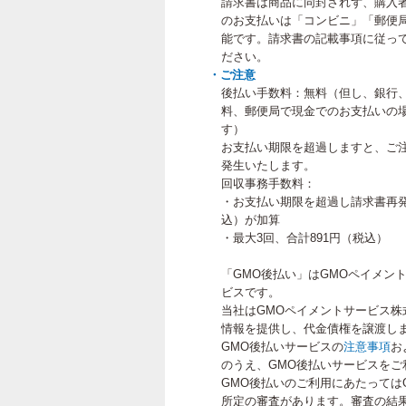
請求書は商品に同封されず、購入
のお支払いは「コンビニ」「郵便
能です。請求書の記載事項に従って
ださい。
・ご注意
後払い手数料：無料（但し、銀行
料、郵便局で現金でのお支払いの
す）
お支払い期限を超過しますと、ご
発生いたします。
回収事務手数料：
・お支払い期限を超過し請求書再発
込）が加算
・最大3回、合計891円（税込）
「GMO後払い」はGMOペイメン
ビスです。
当社はGMOペイメントサービス株
情報を提供し、代金債権を譲渡し
GMO後払いサービスの
注意事項
お
のうえ、GMO後払いサービスをご
GMO後払いのご利用にあたっては
所定の審査があります。審査の結果