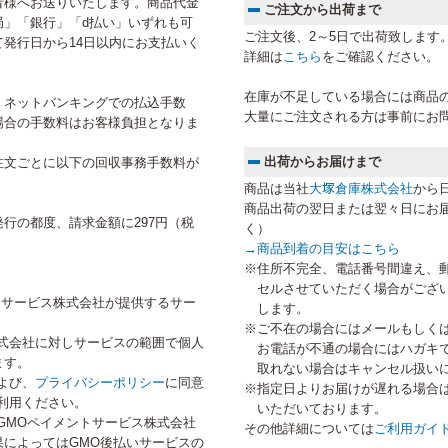
者様へお送りいたします。商品代金
ご注文から出荷まで
局」「銀行」「d払い」いずれも可
ご注文後、2～5日で出荷致します
発行日から14日以内にお支払いく
詳細は
こちら
をご確認ください。
在庫が不足している場合には商品
、ネットバンキングでの払込手数
大量にご注文される方は事前にお
場合の手数料はお客様負担となりま
出荷からお届けまで
注文ごとに以下の回収事務手数料が
商品は当社
大塚倉庫株式会社
から
商品出荷の翌日または翌々日にお
行の都度、請求金額に297円（税
く）
→
商品到着の目安はこちら
※住所不完全、電話番号間違え、
セルさせていただく場合がござ
トサービス株式会社が提供するサー
します。
※ご不在の場合にはメールもしく
式会社に対しサービスの範囲で個人
お電話が不通の場合にはハガキ
ます。
取れない場合はキャンセル扱い
よび、
プライバシーポリシー
に同意
※指定日よりお届けが遅れる場合
利用ください。
いただいております。
GMOペイメントサービス株式会社
その他詳細については
ご利用ガイ
によってはGMO後払いサービスの