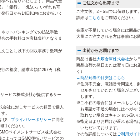
者様へお送りいたします。商品代金
ご注文から出荷まで
局」「銀行」「d払い」いずれも可
ご注文後、2～5日で出荷致します
発行日から14日以内にお支払いく
詳細は
こちら
をご確認ください。
在庫が不足している場合には商品
、ネットバンキングでの払込手数
大量にご注文される方は事前にお
場合の手数料はお客様負担となりま
出荷からお届けまで
注文ごとに以下の回収事務手数料が
商品は当社
大塚倉庫株式会社
から
商品出荷の翌日または翌々日にお
行の都度、請求金額に297円（税
く）
→
商品到着の目安はこちら
※住所不完全、電話番号間違え、
セルさせていただく場合がござ
トサービス株式会社が提供するサー
します。
※ご不在の場合にはメールもしく
式会社に対しサービスの範囲で個人
お電話が不通の場合にはハガキ
ます。
取れない場合はキャンセル扱い
よび、
プライバシーポリシー
に同意
※指定日よりお届けが遅れる場合
利用ください。
いただいております。
GMOペイメントサービス株式会社
その他詳細については
ご利用ガイ
によってはGMO後払いサービスの