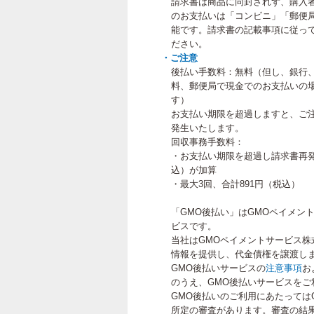
請求書は商品に同封されず、購入
のお支払いは「コンビニ」「郵便
能です。請求書の記載事項に従って
ださい。
・ご注意
後払い手数料：無料（但し、銀行
料、郵便局で現金でのお支払いの
す）
お支払い期限を超過しますと、ご
発生いたします。
回収事務手数料：
・お支払い期限を超過し請求書再発
込）が加算
・最大3回、合計891円（税込）
「GMO後払い」はGMOペイメン
ビスです。
当社はGMOペイメントサービス株
情報を提供し、代金債権を譲渡し
GMO後払いサービスの
注意事項
お
のうえ、GMO後払いサービスをご
GMO後払いのご利用にあたっては
所定の審査があります。審査の結果