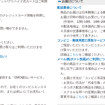
ット/プリペイド式カードはご利用
お届けについて
配送業者について
商品のお届けは日本郵便による
にご登録のクレジットカード情報を利用し
お届け日時の指定もお受けして
す。
(午前中、12時-14時、14時-16時
※配送地域は、日本国内に限ら
のお買い物ができません。
※天候や交通事情等により、ご
すので何卒ご了承下さい。
コンビニ・郵便局窓口受取サービ
いください。
ご指定いただいたコンビニエン
等受け取りはご利用いただけませ
け取りいただけます。
詳細は
こちら
をご確認ください
払い）
メール便(ポスト投函)のご利用に
一部の商品でメール便(ポスト投
但し以下に該当する場合はメー
ん。
提供する「GMO後払いサービス」
・お届け方法が「コンビニ等店
・お支払い方法が「代金引換」
すので、お近くのコンビニエンスス
・ネコポス配送の商品を2個以
行、またはd払いにてお支払いく
・エクエルを同一の定期お届け
変更方法は
こちら
をご確認くだ