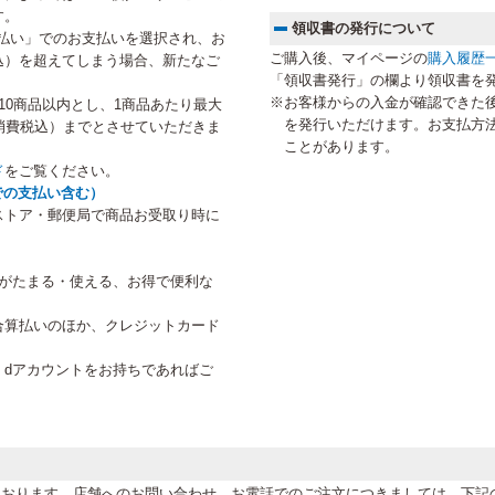
す。
領収書の発行について
払い」でのお支払いを選択され、お
ご購入後、マイページの
購入履歴
税込）を超えてしまう場合、新たなご
「領収書発行」の欄より領収書を
。
※お客様からの入金が確認できた
10商品以内とし、1商品あたり最大
を発行いただけます。お支払方
円（消費税込）までとさせていただきま
ことがあります。
ド
をご覧ください。
での支払い含む）
ストア・郵便局で商品お受取り時に
トがたまる・使える、お得で便利な
合算払いのほか、クレジットカード
、dアカウントをお持ちであればご
。
けております。店舗へのお問い合わせ、お電話でのご注文につきましては、下記