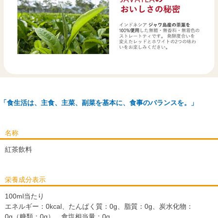
「食生活は、主食、主菜、副菜を基本に、食事のバランスを。」
名称
紅茶飲料
栄養成分表示
100ml当たり
エネルギー：0kcal、たんぱく質：0g、脂質：0g、炭水化物：
0g（糖類：0g）、食塩相当量：0g