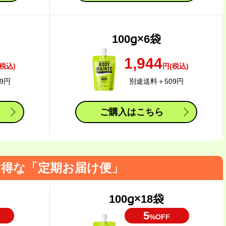
100g×6袋
1,944
税込)
円(税込)
9円
別途送料＋509円
ご購入はこちら
得な「定期お届け便」
100g×18袋
5
%OFF