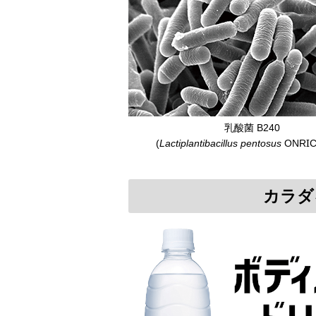
乳酸菌 B240
(
Lactiplantibacillus pentosus
ONRIC
カラダ