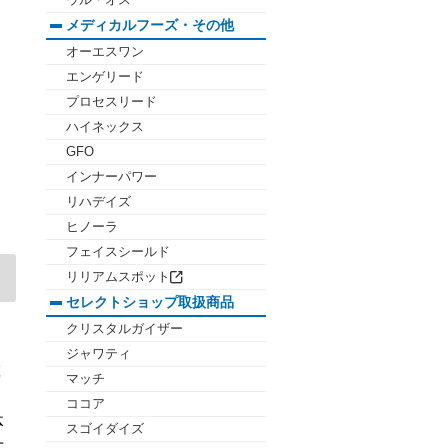
ウル・オス
メディカルフーズ・その他
オーエスワン
エンゲリード
プロセスリード
ハイネックス
GFO
インナーパワー
リハデイズ
ヒノーラ
フェイスシールド
リリアムスポット
セレクトショップ取扱商品
クリスタルガイザー
ジャワティ
と
マッチ
ココア
体
スゴイダイズ
方