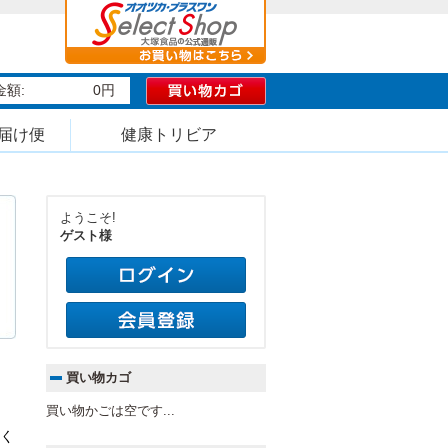
額:
0円
届け便
健康トリビア
ようこそ!
ゲスト様
買い物カゴ
買い物かごは空です...
く