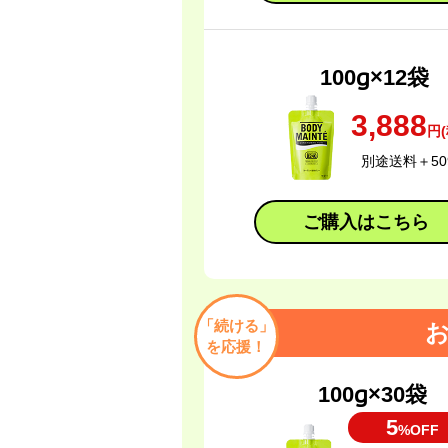
100g×12袋
3,888
円(
別途送料＋50
ご購入はこちら
「続ける」
お
を応援！
100g×30袋
5
%OFF