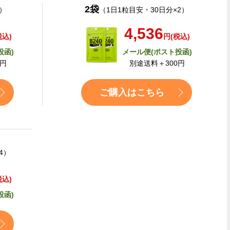
2袋
）
（1日1粒目安・30日分×2）
4,536
税込)
円(税込)
投函)
メール便(ポスト投函)
0円
別途送料＋300円
ご購入はこちら
4）
税込)
投函)