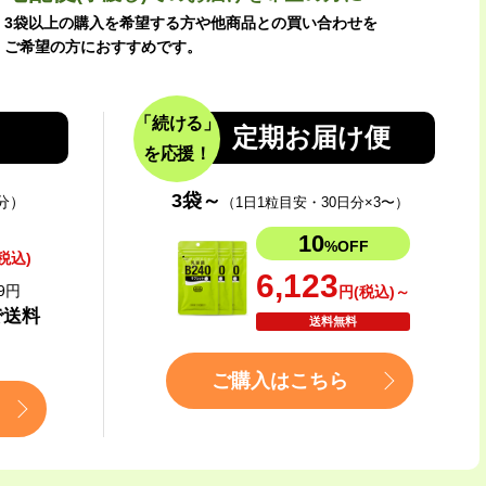
3袋以上の購入を希望する方や他商品との買い合わせを
ご希望の方におすすめです。
「続ける」
定期お届け便
を応援！
3袋～
分）
（1日1粒目安・30日分×3〜）
10
%OFF
税込)
6,123
9円
円(税込)～
で送料
送料無料
ご購入はこちら