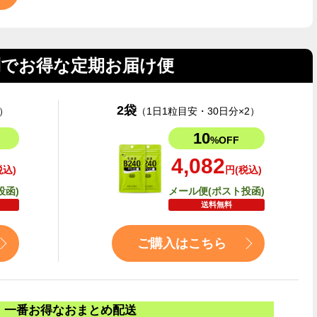
利でお得な定期お届け便
2袋
）
（1日1粒目安・30日分×2）
10
%OFF
4,082
税込)
円(税込)
投函)
メール便(ポスト投函)
送料無料
ご購入はこちら
一番お得なおまとめ配送