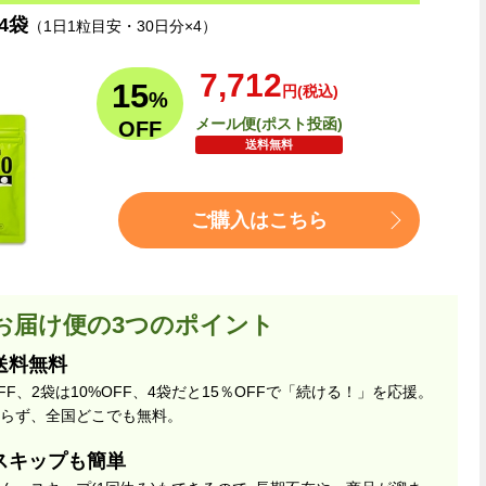
4袋
（1日1粒目安・30日分×4）
7,712
15
円(税込)
%
メール便(ポスト投函)
OFF
送料無料
ご購入はこちら
お届け便の3つのポイント
送料無料
FF、2袋は10%OFF、4袋だと15％OFFで「続ける！」を応援。
らず、全国どこでも無料。
スキップも簡単