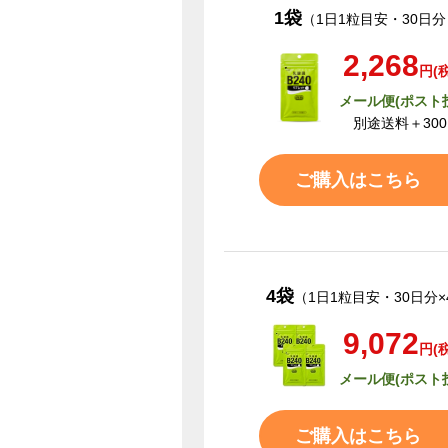
1袋
（1日1粒目安・30日分
2,268
円(
メール便(ポスト
別途送料＋30
ご購入はこちら
4袋
（1日1粒目安・30日分×
9,072
円(
メール便(ポスト
ご購入はこちら