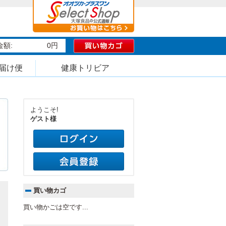
額:
0円
届け便
健康トリビア
ようこそ!
ゲスト様
買い物カゴ
買い物かごは空です...