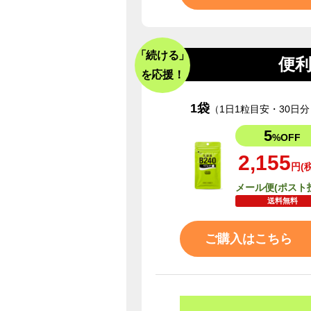
「続ける」
便
を応援！
1袋
（1日1粒目安・30日分
5
%OFF
2,155
円(
メール便(ポスト
送料無料
ご購入はこちら