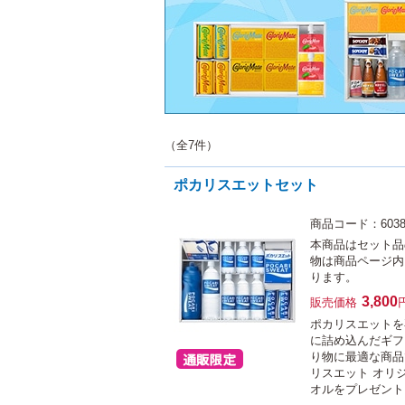
（全7件）
ポカリスエットセット
商品コード：6038
本商品はセット品
物は商品ページ内
ります。
3,800
販売価格
ポカリスエットを
に詰め込んだギフ
り物に最適な商品
リスエット オリ
オルをプレゼント