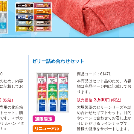
ゼリー詰め合わせセット
0
商品コード：61471
のため、内容
本商品はセット品のため、内容
に記載してお
物は商品ページ内に記載してお
ります。
3,500
円 (税込)
販売価格
円 (税込)
専用の化粧箱
大塚製薬のゼリーシリーズを詰
トセット。贈
め合わせたギフトセット。目的
です。＜ポカ
やシーンに合わせてお召し上が
ジナルハンドタ
りいただけるラインナップで、
！＞
皆様の健康をサポートします。