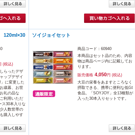
20ml×30
ソイジョイセット
0
商品コード：60940
本商品はセット品のため、内容
物は商品ページ内に記載してお
円 (税込)
ります。
しらったデザ
4,050
販売価格
円 (税込)
ャップデザイ
!」に変更した
大豆の栄養をあますところなく
お歳暮、お世
摂取できる、携帯に便利な低GI
お礼の品な
食品。「SOYJOY」全13種類が
ご利用いただ
入った30本入りセットです。
ース30本入りな
少人数世帯の
も購入しやす