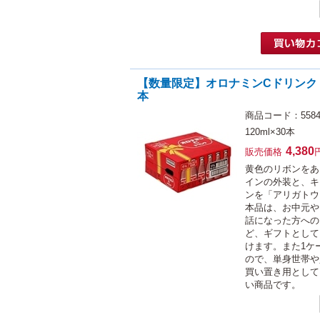
【数量限定】オロナミンCドリンク 1
本
商品コード：5584
120ml×30本
4,380
販売価格
黄色のリボンをあ
インの外装と、キ
ンを「アリガトウ
本品は、お中元や
話になった方への
ど、ギフトとして
けます。また1ケ
ので、単身世帯や
買い置き用として
い商品です。