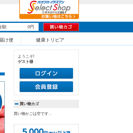
額:
0円
届け便
健康トリビア
ようこそ!
ゲスト様
買い物カゴ
買い物かごは空です...