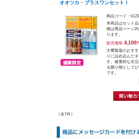
オオツカ・プラスワンセットⅠ
商品コード：6129
本商品はセット品
物は商品ページ内
ります。
4,100
販売価格
大塚製薬のおすす
りに詰め込んだギ
す。健康的な生活
る贈り物としてぴ
です。
（全7件）