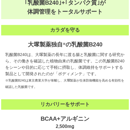
｢乳酸菌B240｣
+
｢タンパク質｣
が
体調管理をトータルサポート
カラダを守る
大塚製薬独自
の乳酸菌B240
※
乳酸菌B240は、大塚製薬の長年に渡る腸と乳酸菌に関する研究か
ら、その働きを確認した植物由来の乳酸菌です。この乳酸菌B240
をシーンや目的に応じて手軽に摂取し、体調維持をサポートする
製品として開発されたのが「ボディメンテ」です。
※乳酸菌B240は東京農業大学が単離し、大塚製薬が生体防御機能を高める有効性を
確認した乳酸菌です。
リカバリーをサポート
BCAA+アルギニン
2,500mg