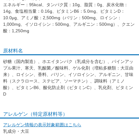
エネルギー：95kcal、タンパク質：10g、脂質：0g、炭水化物：
14g、食塩相当量：0.16g、ビタミンB6：5.0mg、ビタミンD：
10.0μg、アミノ酸：2,500mg（バリン：500mg、ロイシン：
1,000mg、イソロイシン：500mg、アルギニン：500mg）、クエン
酸：1,250mg
原材料名
砂糖（国内製造）、ホエイタンパク（乳成分を含む）、パインアッ
プル果汁、寒天、乳酸菌／酸味料、ゲル化剤（増粘多糖類：大豆由
来）、ロイシン、香料、バリン、イソロイシン、アルギニン、甘味
料（スクラロース、ステビア、ソーマチン）、調味料（アミノ
酸）、ビタミンB6、酸化防止剤（ビタミンC）、乳化剤、ビタミン
D
アレルゲン（特定原材料等）
アレルゲン情報の表示対象範囲はこちら
乳成分・大豆