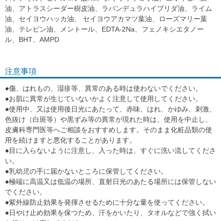
油、アトラスシーダー樹皮油、ラバンデュラハイブリダ油、ライム
油、セイヨウハッカ油、 セイヨウアカマツ葉油、ローズマリー葉
油、テレビン油、メントール、EDTA-2Na、フェノキシエタノー
ル、BHT、AMPD
注意事項
●傷、はれもの、湿疹等、異常のある時は使わないでください。
●お肌に異常が生じていないかよく注意して使用してください。
●使用中、又は使用後日光にあたって、赤味、はれ、かゆみ、刺激、
色抜け（白斑等）や黒ずみ等の異常が現れた時は、使用を中止し、
皮膚科専門医等へご相談をおすすめします。そのまま化粧品類の使
用を続けますと悪化することがあります。
●目に入らないように注意し、入った時は、すぐに洗い流してくださ
い。
●乳幼児の手に届かないところに保管してください。
●極端に高温又は低温の場所、直射日光のあたる場所には保管しない
でください。
●紫外線防止効果を発揮させるために十分な量を使ってください。
●日やけ止め効果を保つため、汗をかいたり、タオルなどで強く拭い