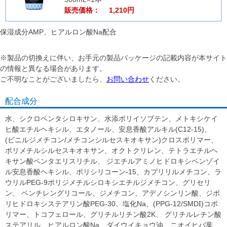
販売価格： 1,210円
保湿成分AMP、ヒアルロン酸Na配合
※製品の切換えに伴い、お手元の製品パッケージの記載内容が本サイト
の情報と異なる場合があります。
ご不明なことがございましたら、
お問い合わせ
ください。
配合成分
水、シクロペンタシロキサン、水添ポリイソブテン、メトキシケイ
ヒ酸エチルヘキシル、エタノール、安息香酸アルキル(C12-15)、
(ビニルジメチコン/メチコンシルセスキオキサン)クロスポリマー、
ポリメチルシルセスキオキサン、オクトクリレン、テトラエチルヘ
キサン酸ペンタエリスリチル、 ジエチルアミノヒドロキシベンゾイ
ル安息香酸ヘキシル、ポリシリコーン-15、カプリリルメチコン、ラ
ウリルPEG-9ポリジメチルシロキシエチルジメチコン、グリセリ
ン、 ペンチレングリコール、ジメチコン、アデノシンリン酸、ジポ
リヒドロキシステアリン酸PEG-30、塩化Na、(PPG-12/SMDI)コポ
リマー、トコフェロール、グリチルリチン酸2K、 グリチルレチン酸
ステアリル、ヒアルロン酸Na、ダイウイキョウ油、ニオイヒバ葉