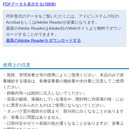
PDFデータを表示する(38KB)
PDF形式のデータをご覧いただくには、アドビシステムズ社の
AcrobatもしくはAdobe Readerが必要になります。
最新のAdobe ReaderはAdobe社のWebサイトより無料でダウン
ロードすることができます。
最新のAdobe Readerをダウンロードする
使用上の注意
・医師、管理栄養士等の指導によりご使用ください。本品のみで栄
養補給する場合は、各種栄養素の補給量や水分量に注意してご使用
ください。
・静脈内等へは絶対に注入しないでください。
・容器が破損、液漏れしている場合や、開封時に内容液の味・にお
いに異常がみられたものはご使用にならないでください。
・タンパク質や脂肪分が固まり、部分的に白くなることがあります
が、栄養上に問題はありません。
・口部付近やゼリー表面の色が濃くなることがありますが、栄養上