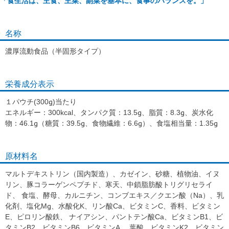
「食生活は、主食、主菜、副菜を基本に、食事のバランスを。」
名称
濃厚流動食品（半固形タイプ）
栄養成分表示
１パウチ(300g)当たり
エネルギー：300kcal、タンパク質：13.5g、脂質：8.3g、炭水化
物：46.1g（糖質：39.5g、食物繊維：6.6g）、食塩相当量：1.35g
原材料名
マルトデキストリン（国内製造）、カゼイン、砂糖、植物油、イヌ
リン、豚コラーゲンペプチド、寒天、中鎖脂肪酸トリグリセライ
ド、 食塩、酵母、カルニチン、コンブエキス／クエン酸（Na）、乳
化剤、塩化Mg、水酸化K、リン酸Ca、ビタミンC、香料、ビタミン
E、ピロリン酸鉄、 ナイアシン、パントテン酸Ca、ビタミンB1、ビ
タミンB2、ビタミンB6、ビタミンA、 葉酸、ビタミンK2、ビタミン