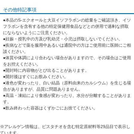
その他特記事項
●本品のS-エクオールと大豆イソフラボンの総量をご確認頂き、イソ
フラボンを含有する他の特定保健用食品などとの併用で過剰な摂取
にならないようにご注意ください。
●妊娠・授乳中の方及び乳幼児・小児は摂取しないでください。
●疾病などで薬を服用中あるいは通院中の方はご使用前に医師にご相
談ください。
●体質や体調により合わない場合がありますので、その場合はご使用
をお控えください。
●開封時に内容物がとび出ることがあります。
●開封後はすぐにお飲みください。
●液色が変わったり、白い結晶（原料由来のカルシウム）を生じる場
合がありますが、品質に問題ありません。
●高温・凍結により食感が変わったり、水分が分離することがありま
す。
●飲み終わった容器はくずかごにお捨てください。
※アレルゲン情報は、ピスタチオを含む特定原材料等29品目で表示し
ています。