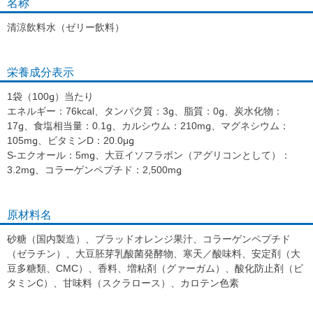
名称
清涼飲料水（ゼリー飲料）
栄養成分表示
1袋（100g）当たり
エネルギー：76kcal、タンパク質：3g、脂質：0g、炭水化物：
17g、食塩相当量：0.1g、カルシウム：210mg、マグネシウム：
105mg、ビタミンD：20.0μg
S-エクオール：5mg、大豆イソフラボン（アグリコンとして）：
3.2mg、コラーゲンペプチド：2,500mg
原材料名
砂糖（国内製造）、ブラッドオレンジ果汁、コラーゲンペプチド
（ゼラチン）、大豆胚芽乳酸菌発酵物、寒天／酸味料、安定剤（大
豆多糖類、CMC）、香料、増粘剤（グァーガム）、酸化防止剤（ビ
タミンC）、甘味料（スクラロース）、カロテン色素