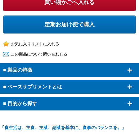
買い物かごへ入れる
定期お届け便で購入
■ 製品の特徴
■ ベースサプリメントとは
カルシウム：
250
mg
マグネシウム：
125
mg
■ 目的から探す
亜鉛：
6
mg
鉄：
4
mg
銅：
0.6
mg
「食生活は、主食、主菜、副菜を基本に、食事のバランスを。」
セレン：
50
μg