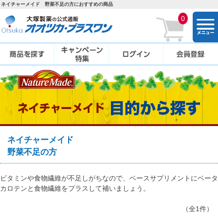
ネイチャーメイド 野菜不足の方におすすめの商品
0
togg
navi
ネイチャーメイド
野菜不足の方
ビタミンや食物繊維が不足しがちなので、ベースサプリメントにベータ
カロテンと食物繊維をプラスして補いましょう。
（全1件）