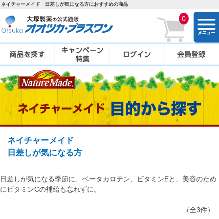
ネイチャーメイド 日差しが気になる方におすすめの商品
0
togg
navi
ネイチャーメイド
日差しが気になる方
日差しが気になる季節に、ベータカロテン、ビタミンEと、美容のため
にビタミンCの補給も忘れずに。
（全3件）