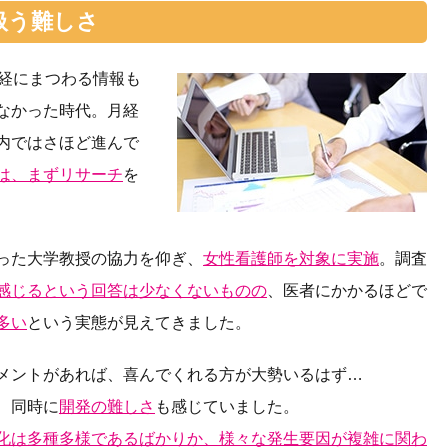
扱う難しさ
経にまつわる情報も
なかった時代。月経
内ではさほど進んで
は、まずリサーチ
を
った大学教授の協力を仰ぎ、
女性看護師を対象に実施
。調査
感じるという回答は少なくないものの
、医者にかかるほどで
多い
という実態が見えてきました。
メントがあれば、喜んでくれる方が大勢いるはず…
、同時に
開発の難しさ
も感じていました。
化は多種多様であるばかりか、様々な発生要因が複雑に関わ