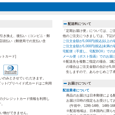
配送料について
「定期お届け便」については、ご
代金引き換え、後払い（コンビニ・郵
他のご注文につきましては、下記
店頭払い（郵便局での支払い含
ご注文金額が5,000円(税込)以上
ご注文金額が5,000円(税込)未
宅配便（手渡し、宅配BOX）での
ットカード]
メール便（ポスト投函）でのお届
※配送先を複数ご指定の場合、1配送
の場合はご注文金額の合計が5,0
生しますので、あらかじめご了
いのみとさせていただきます。
ット/プリペイド式カードはご利用
お届けについて
配送業者について
商品のお届けは日本郵便による
にご登録のクレジットカード情報を利用し
お届け日時の指定もお受けして
す。
(午前中、12時-14時、14時-16時
※配送地域は、日本国内に限ら
お買い物ができません。