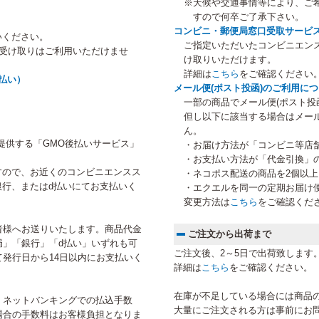
※天候や交通事情等により、ご
すので何卒ご了承下さい。
コンビニ・郵便局窓口受取サービ
いください。
ご指定いただいたコンビニエン
等受け取りはご利用いただけませ
け取りいただけます。
詳細は
こちら
をご確認ください
払い）
メール便(ポスト投函)のご利用に
一部の商品でメール便(ポスト投
但し以下に該当する場合はメー
ん。
提供する「GMO後払いサービス」
・お届け方法が「コンビニ等店
・お支払い方法が「代金引換」
すので、お近くのコンビニエンスス
・ネコポス配送の商品を2個以
行、またはd払いにてお支払いく
・エクエルを同一の定期お届け
変更方法は
こちら
をご確認くだ
者様へお送りいたします。商品代金
ご注文から出荷まで
局」「銀行」「d払い」いずれも可
ご注文後、2～5日で出荷致します
発行日から14日以内にお支払いく
詳細は
こちら
をご確認ください。
在庫が不足している場合には商品
、ネットバンキングでの払込手数
大量にご注文される方は事前にお
場合の手数料はお客様負担となりま