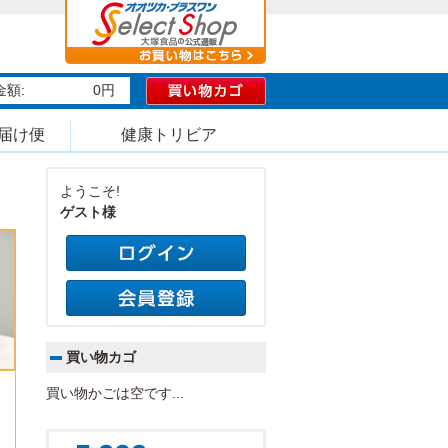
額:
0円
届け便
健康トリビア
ようこそ!
ゲスト様
買い物カゴ
買い物かごは空です...