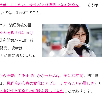
サポートしたい。女性がより活躍できる社会を
――そう考
たのは、1996年のこと。
2つ。閉経前後の世
経のある世代に向け
研究開始から18年後
て発売。後者は「トコ
11月に世に送り出され
から発売に至るまでにかかったのは、実に25年間
。四半世
は、
月経前の心身の変化にアプローチすることの難しさ
とと
い有効性と安全性の試験を行ってきた
ことがあります。