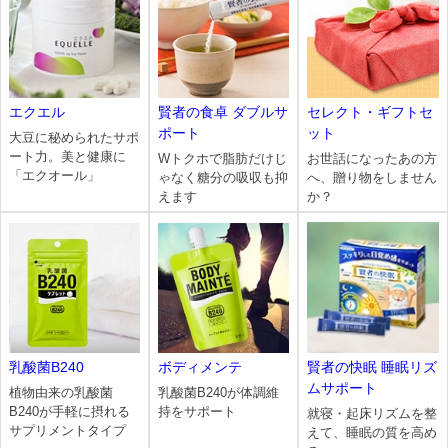
セレクト・ギフトセ
エクエル
賢者の食卓 ダブルサ
ット
ポート
大豆に秘められたサポ
ート力。美と健康に
お世話になったあの方
Wトクホで脂肪だけじ
「エクオール」
へ、贈り物をしません
ゃなく糖分の吸収も抑
か？
えます
賢者の快眠 睡眠リズ
乳酸菌B240
ボディメンテ
ムサポート
植物由来の乳酸菌
乳酸菌B240が体調維
B240が手軽に摂れる
持をサポート
就寝・起床リズムを整
サプリメントタイプ
えて、睡眠の質を高め